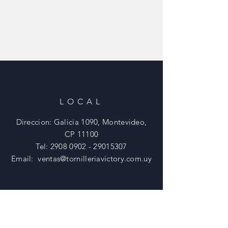
LOCAL
Direccion: Galicia 1090, Montevideo,
CP 11100
Tel:
2908 0902 - 29015307
Email:
ventas@tornilleriavictory.com.uy
HORARIOS
Lunes - Viernes: 8:30 - 18 Hs