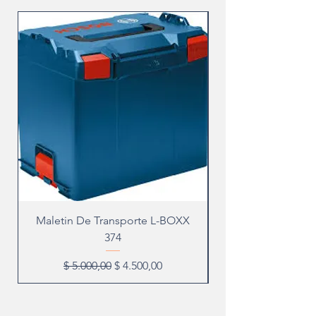
Maletin De Transporte L-BOXX
374
Precio
Precio de oferta
$ 5.000,00
$ 4.500,00