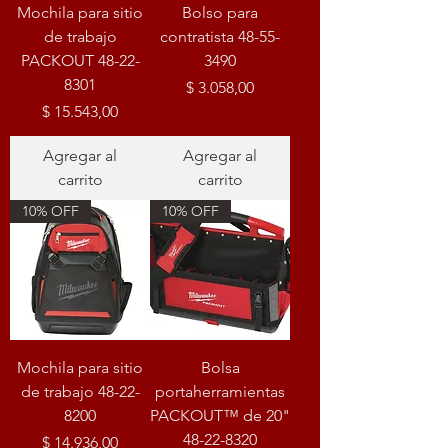
Mochila para sitio
Bolso para
de trabajo
contratista 48-55-
PACKOUT 48-22-
3490
8301
Precio
$ 3.058,00
Precio
$ 15.543,00
Agregar al
Agregar al
carrito
carrito
10% OFF
10% OFF
Mochila para sitio
Bolsa
de trabajo 48-22-
portaherramientas
8200
PACKOUT™ de 20"
48-22-8320
Precio
$ 14.936,00