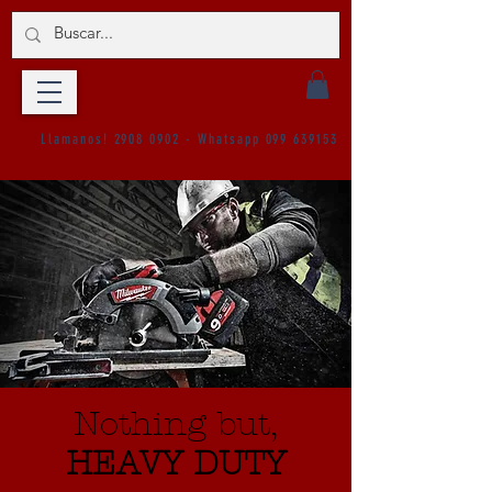
Llamanos!
2908 0902
- Whatsapp
099 639153
Nothing but,
HEAVY DUTY