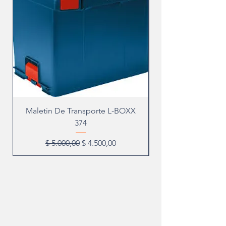
Maletin De Transporte L-BOXX
374
Precio
Precio de oferta
$ 5.000,00
$ 4.500,00