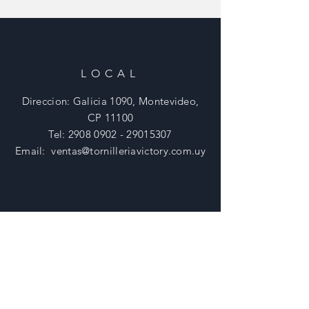
LOCAL
Direccion: Galicia 1090, Montevideo,
CP 11100
Tel:
2908 0902 - 29015307
Email:
ventas@tornilleriavictory.com.uy
HORARIOS
Lunes - Viernes: 8:30 - 18 Hs
​​Sabados: 8:30 - 12 Hs
​Domingos: Cerrado