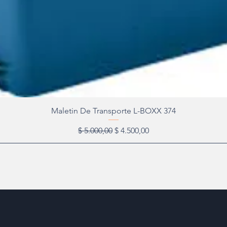
Maletin De Transporte L-BOXX 374
Precio
Precio de oferta
$ 5.000,00
$ 4.500,00