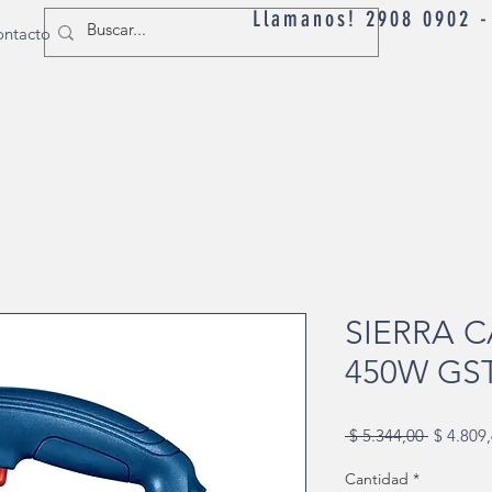
Llamanos! 2908 0902 
ntacto
SIERRA 
450W GST
Precio
 $ 5.344,00 
$ 4.809
Cantidad
*