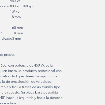
450 W
n vacío
800 – 3.100 spm
1,9 kg
18 mm
*
65 mm
o*
10 mm
o aleado
3 mm
te precio.
650, con potencia de 450 W, es la
uien busca un producto profesional con
a velocidad que desea trabajar con la
y la de preselección de velocidad.
ple y fácil a través de un tornillo tipo
 hoja robusto. Su placa base posibilita
 45º hacia la izquierda y hacia la derecha -
s de rutina.