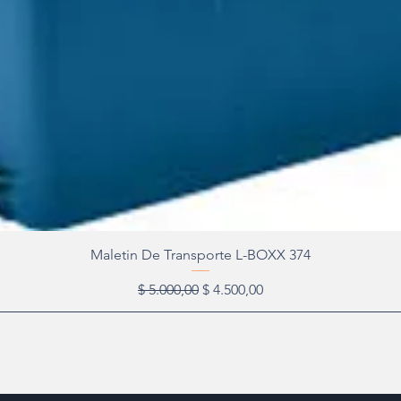
Maletin De Transporte L-BOXX 374
Precio
Precio de oferta
$ 5.000,00
$ 4.500,00