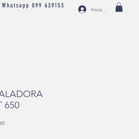
- Whatsapp 099 639153
Iniciar sesión
CALADORA
 650
Precio
,60
de
oferta