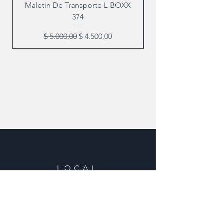
Maletin De Transporte L-BOXX
374
Precio
Precio de oferta
$ 5.000,00
$ 4.500,00
LOCAL
Direccion: Galicia 1090, Montevideo,
CP 11100
Tel:
2908 0902 - 29015307