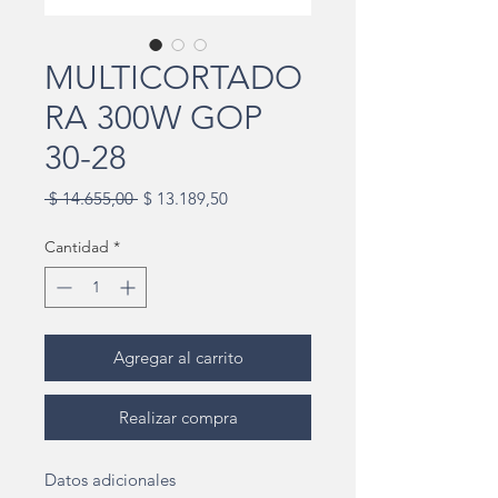
MULTICORTADO
RA 300W GOP
30-28
Precio
Precio
 $ 14.655,00 
$ 13.189,50
de
oferta
Cantidad
*
Agregar al carrito
Realizar compra
Datos adicionales