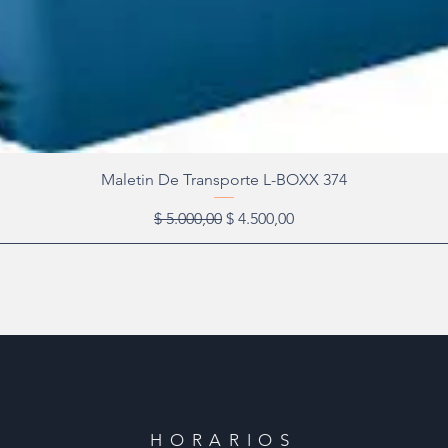
Maletin De Transporte L-BOXX 374
Precio
Precio de oferta
$ 5.000,00
$ 4.500,00
HORARIOS