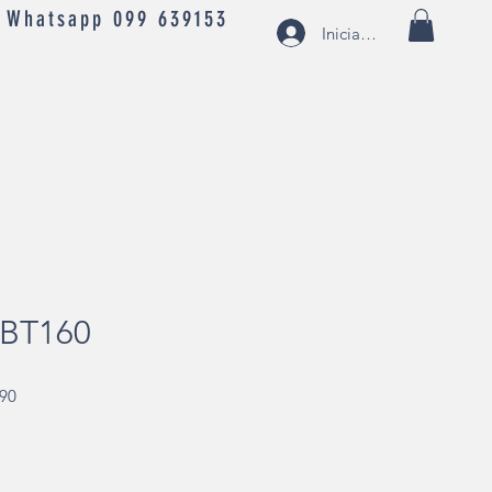
- Whatsapp 099 639153
Iniciar sesión
BT160
Precio
,90
de
oferta