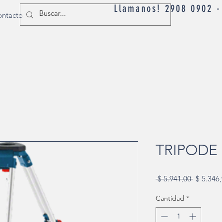
Llamanos! 2908 0902 
ntacto
TRIPODE 
Precio
 $ 5.941,00 
$ 5.346
Cantidad
*