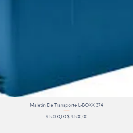
Maletin De Transporte L-BOXX 374
Precio
Precio de oferta
$ 5.000,00
$ 4.500,00