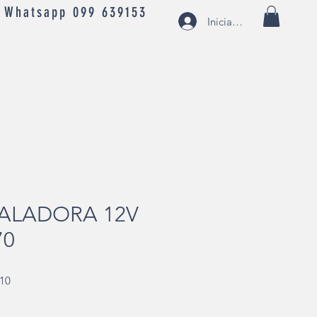
- Whatsapp 099 639153
Iniciar sesión
CALADORA 12V
70
Precio
,10
de
oferta