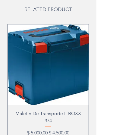
RELATED PRODUCT
Maletin De Transporte L-BOXX
374
Precio
Precio de oferta
$ 5.000,00
$ 4.500,00