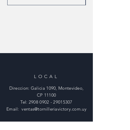
LOCAL
Direccion: Galicia 1090, Montevideo,
CP 11100
Tel:
2908 0902 - 29015307
Email:
ventas@tornilleriavictory.com.uy