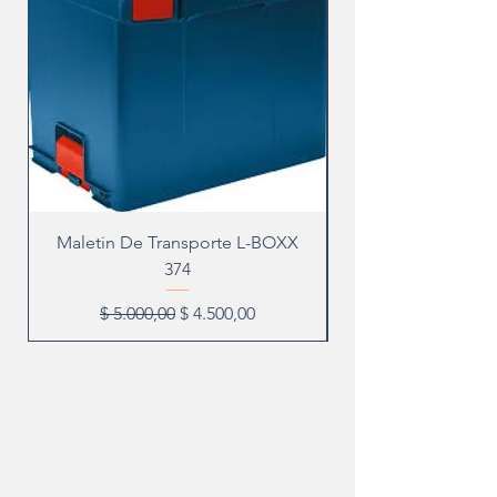
Maletin De Transporte L-BOXX
374
Precio
Precio de oferta
$ 5.000,00
$ 4.500,00