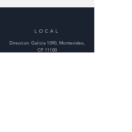
LOCAL
Direccion: Galicia 1090, Montevideo,
CP 11100
Tel:
2908 0902 - 29015307
Email:
ventas@tornilleriavictory.com.uy
HORARIOS
Lunes - Viernes: 8:30 - 18 Hs
​​Sabados: 8:30 - 12 Hs
​Domingos: Cerrado