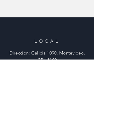
LOCAL
Direccion: Galicia 1090, Montevideo,
CP 11100
Tel:
2908 0902 - 29015307
Email:
ventas@tornilleriavictory.com.uy
HORARIOS
Lunes - Viernes: 8:30 - 18 Hs
​​Sabados: 8:30 - 12 Hs
​Domingos: Cerrado