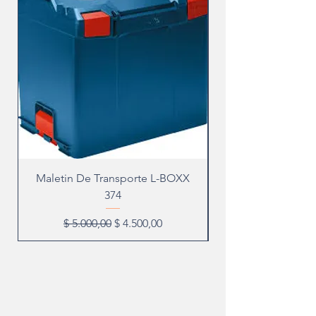
Maletin De Transporte L-BOXX
374
Precio
Precio de oferta
$ 5.000,00
$ 4.500,00