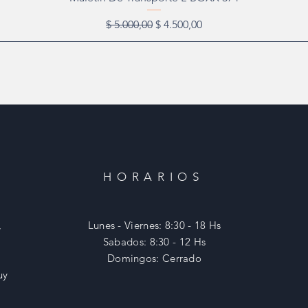
Precio
Precio de oferta
$ 5.000,00
$ 4.500,00
HORARIOS
,
Lunes - Viernes: 8:30 - 18 Hs
​​Sabados: 8:30 - 12 Hs
​Domingos: Cerrado
uy