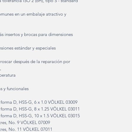
 tolerancia ISO 2 (6H), tipo S - standard
omunes en un embalaje atractivo y
 más insertos y brocas para dimensiones
nsiones estándar y especiales
roscar después de la reparación por
,
mperatura
s y funcionales
, forma D, HSS-G, 6 x 1.0 VÖLKEL 03009
, forma D, HSS-G, 8 x 1.25 VÖLKEL 03011
, forma D, HSS-G, 10 x 1.5 VÖLKEL 03015
tres, No. 9 VÖLKEL 07009
tres, No. 11 VÖLKEL 07011