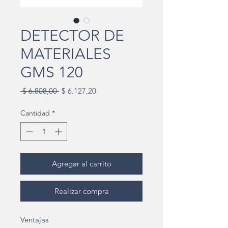
DETECTOR DE
MATERIALES
GMS 120
Precio
Precio
 $ 6.808,00 
$ 6.127,20
de
oferta
Cantidad
*
Agregar al carrito
Realizar compra
Ventajas