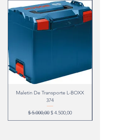
Maletin De Transporte L-BOXX
374
Precio
Precio de oferta
$ 5.000,00
$ 4.500,00