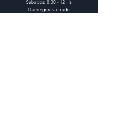
​​Sabados: 8:30 - 12 Hs
​Domingos: Cerrado
AYUDA
Envios y Devoluciones
Preguntas Frecuentes
SUSCRIBITE
Ingresa tu email aquí
OK