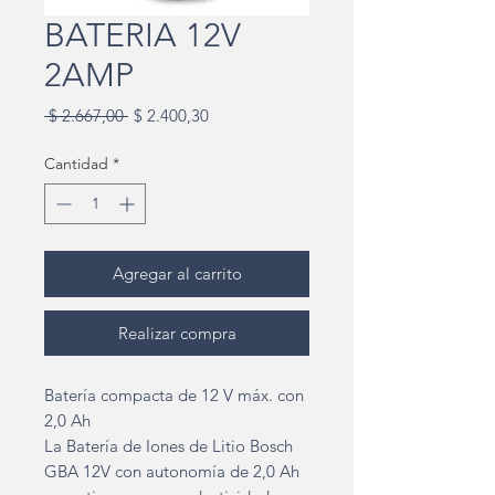
BATERIA 12V
2AMP
Precio
Precio
 $ 2.667,00 
$ 2.400,30
de
oferta
Cantidad
*
Agregar al carrito
Realizar compra
Batería compacta de 12 V máx. con
2,0 Ah
La Batería de Iones de Litio Bosch
GBA 12V con autonomía de 2,0 Ah