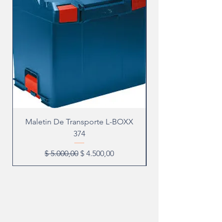
Maletin De Transporte L-BOXX
374
Precio
Precio de oferta
$ 5.000,00
$ 4.500,00