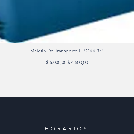
Maletin De Transporte L-BOXX 374
Precio
Precio de oferta
$ 5.000,00
$ 4.500,00
HORARIOS