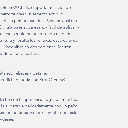
st-Oleum® Chalked aporta un acabado
permite crear un aspecto antiguo
uperficie pintada con Rust-Oleum Chalked
órmula base agua es muy fácil de aplicar y
el efecto simplemente pasando un paño
intura y resalta los relieves, oscureciendo
e. Disponible en dos versiones: Marrón
ado para tonos fríos.
ltando relieves y detalles
superficie pintada con Rust-Oleum®
sfecho con la apariencia lograda, mientras
 la superficie delicadamente con un paño
so quitar la pátina por completo de esta
o desee.