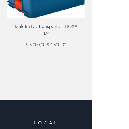
Maletin De Transporte L-BOXX
374
Precio
Precio de oferta
$ 5.000,00
$ 4.500,00
LOCAL