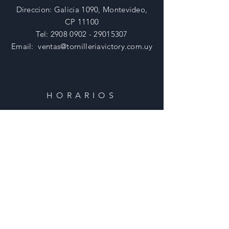
Direccion: Galicia 1090, Montevideo,
CP 11100
Tel:
2908 0902 - 29015307
Email:
ventas@tornilleriavictory.com.uy
HORARIOS
Lunes - Viernes: 8:30 - 18 Hs
​​Sabados: 8:30 - 12 Hs
​Domingos: Cerrado
AYUDA
Envios y Devoluciones
Preguntas Frecuentes