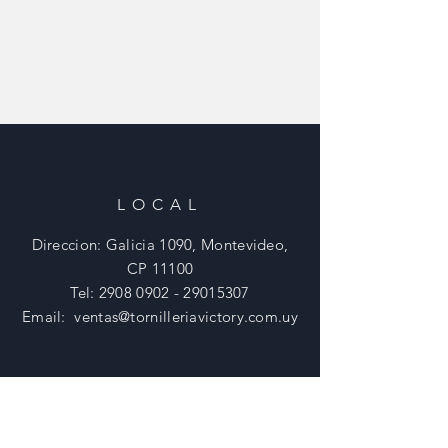
LOCAL
Direccion: Galicia 1090, Montevideo,
CP 11100
Tel:
2908 0902 - 29015307
Email:
ventas@tornilleriavictory.com.uy
HORARIOS