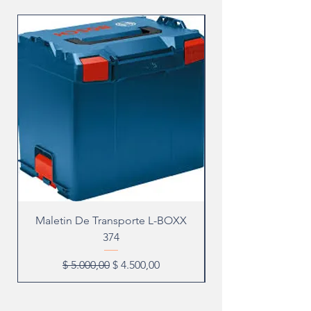
Maletin De Transporte L-BOXX
374
Precio
Precio de oferta
$ 5.000,00
$ 4.500,00