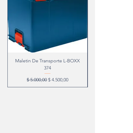
Maletin De Transporte L-BOXX
374
Precio
Precio de oferta
$ 5.000,00
$ 4.500,00