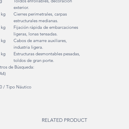
g
Toldos enrollables, decoración
exterior.
 kg
Cierres perimetrales, carpas
estructurales medianas.
 kg
Fijación rápida de embarcaciones
ligeras, lonas tensadas.
 kg
Cabos de amarre auxiliares,
industria ligera.
 kg
Estructuras desmontables pesadas,
toldos de gran porte.
ltros de Búsqueda:
(A4)
0 / Tipo Náutico
RELATED PRODUCT