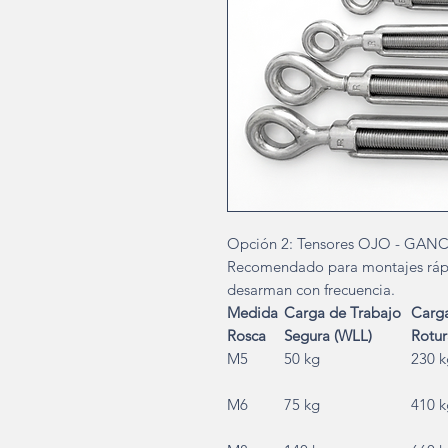
Opción 2: Tensores OJO - GANC
Recomendado para montajes rápid
desarman con frecuencia.
Medida
Carga de Trabajo
Carg
Rosca
Segura (WLL)
Rotur
M5
50 kg
230 k
M6
75 kg
410 k