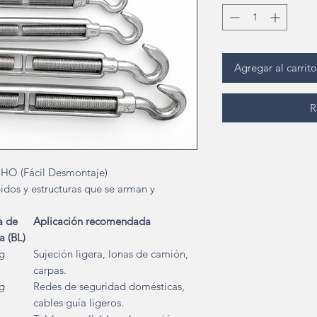
Agregar al carrito
R
HO (Fácil Desmontaje)
os y estructuras que se arman y
a de
Aplicación recomendada
a (BL)
g
Sujeción ligera, lonas de camión,
carpas.
g
Redes de seguridad domésticas,
cables guía ligeros.