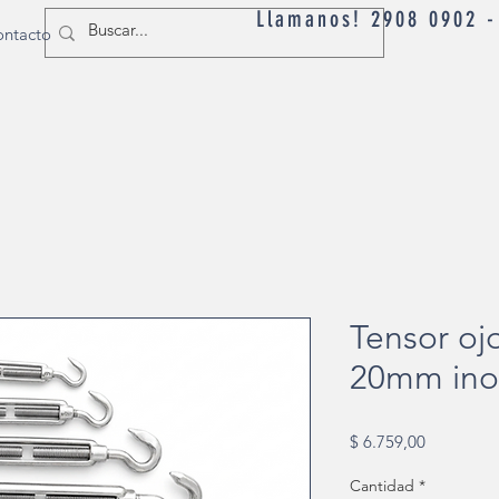
Llamanos! 2908 0902 
ntacto
Tensor oj
20mm ino
Precio
$ 6.759,00
Cantidad
*