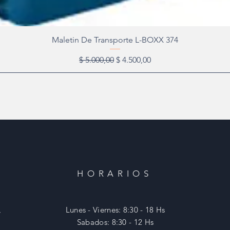
Maletin De Transporte L-BOXX 374
Precio
Precio de oferta
$ 5.000,00
$ 4.500,00
HORARIOS
,
Lunes - Viernes: 8:30 - 18 Hs
​​Sabados: 8:30 - 12 Hs