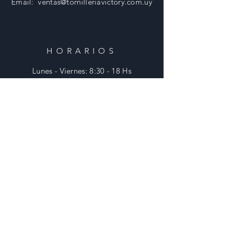
Email:
ventas@tornilleriavictory.com.uy
HORARIOS
Lunes - Viernes: 8:30 - 18 Hs
​​Sabados: 8:30 - 12 Hs
​Domingos: Cerrado
AYUDA
Envios y Devoluciones
Preguntas Frecuentes