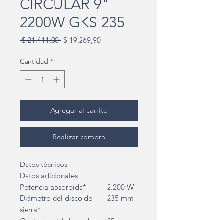
CIRCULAR 9"
2200W GKS 235
Precio
Precio
 $ 21.411,00 
$ 19.269,90
de
oferta
Cantidad
*
Agregar al carrito
Realizar compra
Datos técnicos
Datos adicionales
Potencia absorbida*
2.200 W
Diámetro del disco de
235 mm
sierra*