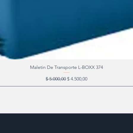
Maletin De Transporte L-BOXX 374
Precio
Precio de oferta
$ 5.000,00
$ 4.500,00