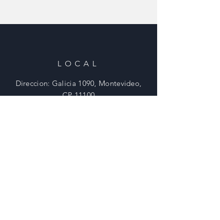
LOCAL
Direccion: Galicia 1090, Montevideo,
CP 11100
Tel:
2908 0902 - 29015307
Email:
ventas@tornilleriavictory.com.uy
HORARIOS
Lunes - Viernes: 8:30 - 18 Hs
​​Sabados: 8:30 - 12 Hs
​Domingos: Cerrado