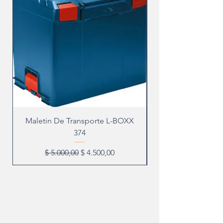
Maletin De Transporte L-BOXX
374
Precio
Precio de oferta
$ 5.000,00
$ 4.500,00