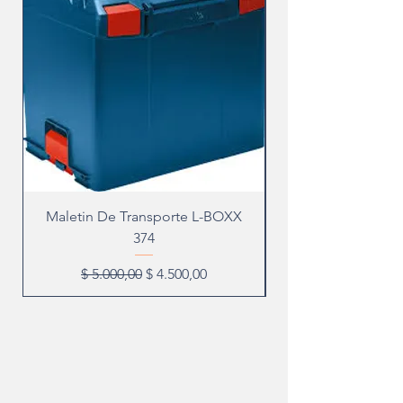
Maletin De Transporte L-BOXX
374
Precio
Precio de oferta
$ 5.000,00
$ 4.500,00