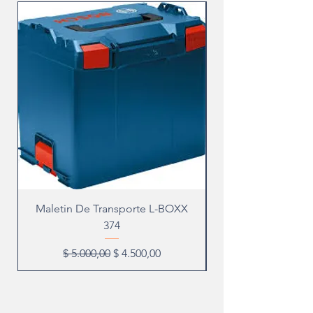
Maletin De Transporte L-BOXX
374
Precio
Precio de oferta
$ 5.000,00
$ 4.500,00