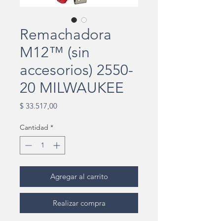
Remachadora
M12™ (sin
accesorios) 2550-
20 MILWAUKEE
Precio
$ 33.517,00
Cantidad
*
Agregar al carrito
Realizar compra