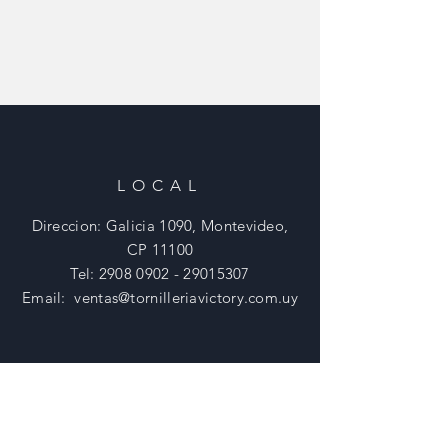
LOCAL
Direccion: Galicia 1090, Montevideo,
CP 11100
Tel:
2908 0902 - 29015307
Email:
ventas@tornilleriavictory.com.uy
HORARIOS
Lunes - Viernes: 8:30 - 18 Hs