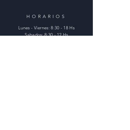
HORARIOS
Lunes - Viernes: 8:30 - 18 Hs
​​Sabados: 8:30 - 12 Hs
​Domingos: Cerrado
AYUDA
Envios y Devoluciones
Preguntas Frecuentes
SUSCRIBITE