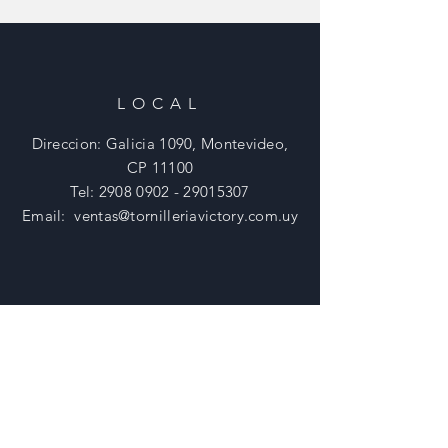
LOCAL
Direccion: Galicia 1090, Montevideo,
CP 11100
Tel:
2908 0902 - 29015307
Email:
ventas@tornilleriavictory.com.uy
HORARIOS
Lunes - Viernes: 8:30 - 18 Hs
​​Sabados: 8:30 - 12 Hs
​Domingos: Cerrado