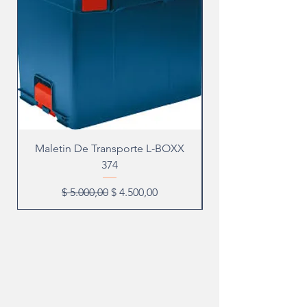
Maletin De Transporte L-BOXX
374
Precio
Precio de oferta
$ 5.000,00
$ 4.500,00