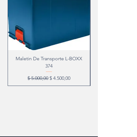
Maletin De Transporte L-BOXX
374
Precio
Precio de oferta
$ 5.000,00
$ 4.500,00