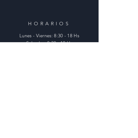
HORARIOS
Lunes - Viernes: 8:30 - 18 Hs
​​Sabados: 8:30 - 12 Hs
​Domingos: Cerrado
AYUDA
Envios y Devoluciones
Preguntas Frecuentes