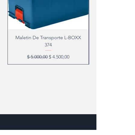
Maletin De Transporte L-BOXX
374
Precio
Precio de oferta
$ 5.000,00
$ 4.500,00