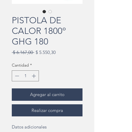
PISTOLA DE
CALOR 1800º
GHG 180
Precio
Precio
 $ 6.167,00 
$ 5.550,30
de
oferta
Cantidad
*
Agregar al carrito
Realizar compra
Datos adicionales