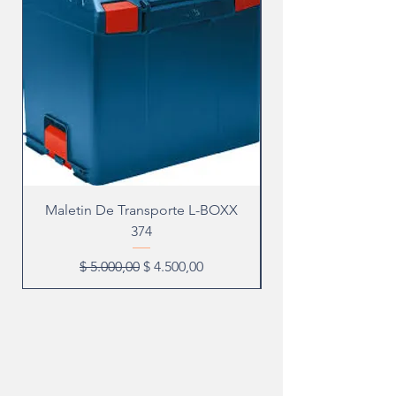
Maletin De Transporte L-BOXX
374
Precio
Precio de oferta
$ 5.000,00
$ 4.500,00