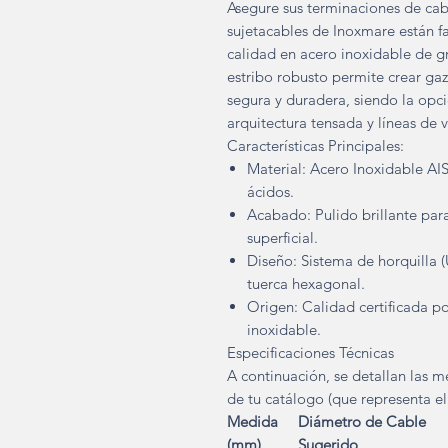
Asegure sus terminaciones de cab
sujetacables de Inoxmare están f
calidad en acero inoxidable de g
estribo robusto permite crear ga
segura y duradera, siendo la opci
arquitectura tensada y líneas de 
Características Principales:
Material: Acero Inoxidable AISI 
ácidos.
Acabado: Pulido brillante par
superficial.
Diseño: Sistema de horquilla (
tuerca hexagonal.
Origen: Calidad certificada po
inoxidable.
Especificaciones Técnicas
A continuación, se detallan las 
de tu catálogo (que representa e
Medida
Diámetro de Cable
(mm)
Sugerido