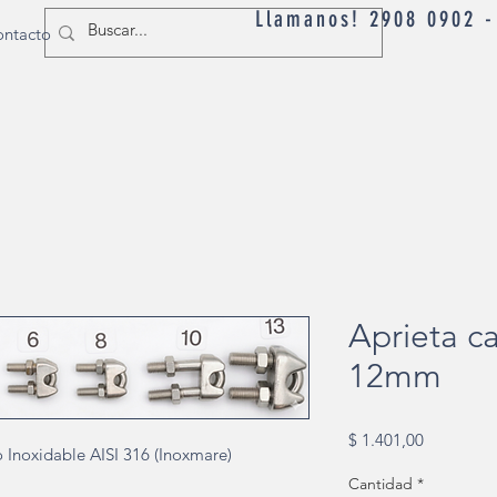
Llamanos! 2908 0902 
ntacto
Aprieta c
12mm
Precio
$ 1.401,00
o Inoxidable AISI 316 (Inoxmare)
Cantidad
*