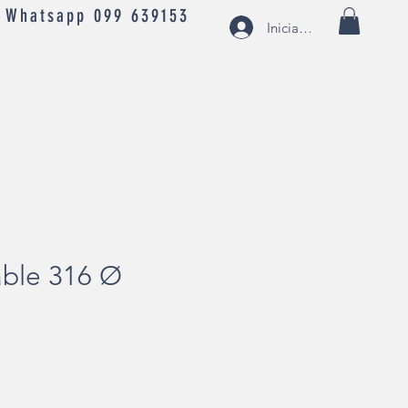
- Whatsapp 099 639153
Iniciar sesión
able 316 Ø