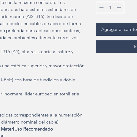
le con la máxima confianza. Los
abricados bajo estrictos estándares de
rado marino (AISI 316). Su diseño de
zas o bucles en cables de acero de forma
Agregar al carrito
ón preferida para aplicaciones náuticas,
vida en ambientes altamente corrosivos.
R
316 (A4), alta resistencia al salitre y
a una estética superior y mayor protección
U-Bolt) con base de fundición y doble
r Inoxmare, líder europeo en tornillería
medidas correspondientes a la numeración
l diámetro nominal del cable):
Materi
Uso Recomendado
al