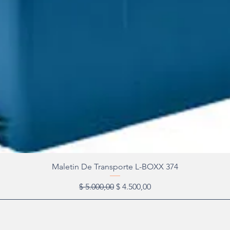
Maletin De Transporte L-BOXX 374
Precio
Precio de oferta
$ 5.000,00
$ 4.500,00